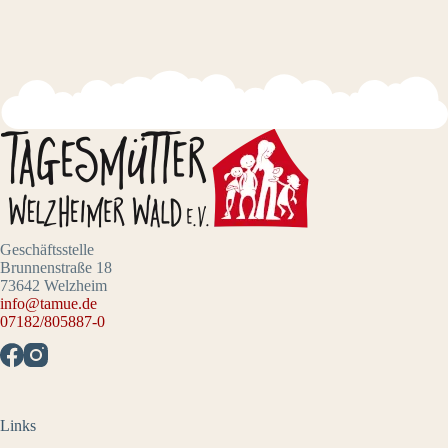
Geschäftsstelle
Brunnenstraße 18
73642 Welzheim
info@tamue.de
07182/805887-0
Links